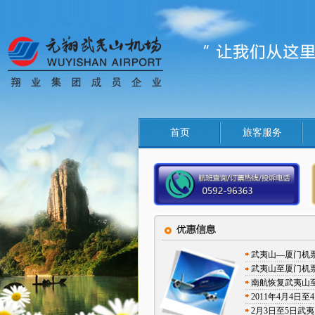
首页
旅客服务
武夷山—厦门机
武夷山至厦门机
南航恢复武夷山
2011年4月4
2月3日至5日武