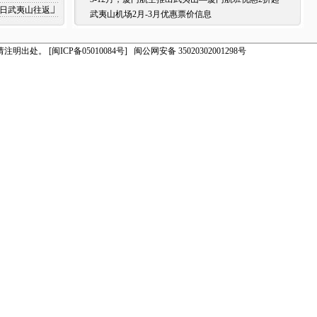
日至5日武夷山往返上海优惠信息
武夷山机场2月-3月优惠票价信息
请注明出处。
[闽ICP备05010084号]
闽公网安备 35020302001298号