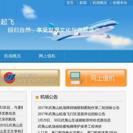
首页
|
邮箱
|
机场概况
|
收藏本站
机场概况
网上值机
票2折起，与厦航相约一起去厦门
2017年武夷山机场障碍物限制图制作第二轮招标公告
票优惠信息
2017年武夷山机场飞行区道面评估招标公告
至深圳航线
3月29日、30日武夷山至成都航班特价优惠信息
日至4月9日武夷山至厦门优惠机票信息
武夷山机场候机楼电梯维护保养工程询价
夷山至北京单程及往返优惠信息
3-12月，厦门航空推出武夷山—厦门航班优惠2折起