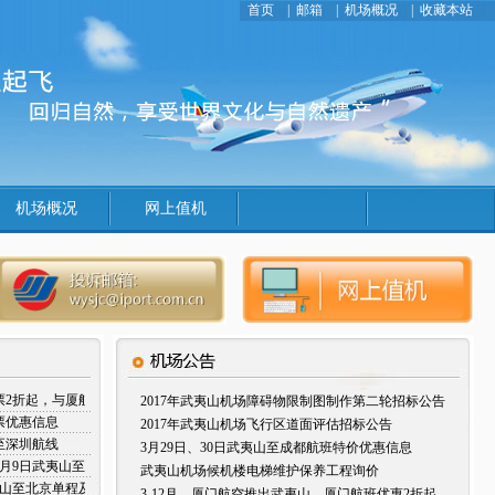
首页
|
邮箱
|
机场概况
|
收藏本站
机场概况
网上值机
票2折起，与厦航相约一起去厦门
2017年武夷山机场障碍物限制图制作第二轮招标公告
票优惠信息
2017年武夷山机场飞行区道面评估招标公告
至深圳航线
3月29日、30日武夷山至成都航班特价优惠信息
日至4月9日武夷山至厦门优惠机票信息
武夷山机场候机楼电梯维护保养工程询价
夷山至北京单程及往返优惠信息
3-12月，厦门航空推出武夷山—厦门航班优惠2折起