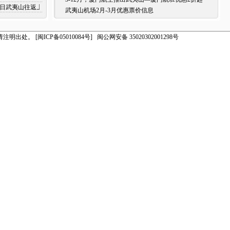
日至5日武夷山往返上海优惠信息
武夷山机场2月-3月优惠票价信息
请注明出处。
[闽ICP备05010084号]
闽公网安备 35020302001298号