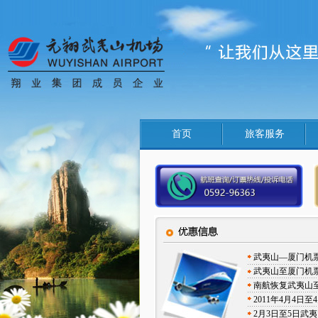
首页
旅客服务
武夷山—厦门机
武夷山至厦门机
南航恢复武夷山
2011年4月4
2月3日至5日武