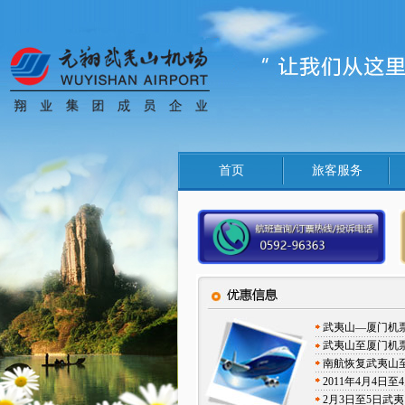
首页
旅客服务
武夷山—厦门机
武夷山至厦门机
南航恢复武夷山
2011年4月4
2月3日至5日武