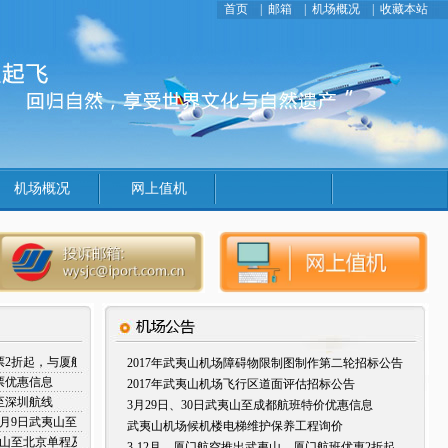
首页
|
邮箱
|
机场概况
|
收藏本站
机场概况
网上值机
票2折起，与厦航相约一起去厦门
2017年武夷山机场障碍物限制图制作第二轮招标公告
票优惠信息
2017年武夷山机场飞行区道面评估招标公告
至深圳航线
3月29日、30日武夷山至成都航班特价优惠信息
日至4月9日武夷山至厦门优惠机票信息
武夷山机场候机楼电梯维护保养工程询价
夷山至北京单程及往返优惠信息
3-12月，厦门航空推出武夷山—厦门航班优惠2折起