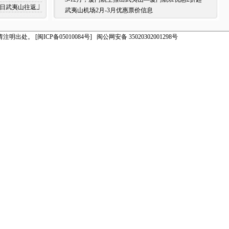
日至5日武夷山往返上海优惠信息
武夷山机场2月-3月优惠票价信息
请注明出处。
[闽ICP备05010084号]
闽公网安备 35020302001298号